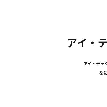
アイ・
アイ・テッ
な