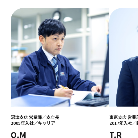
沼津支店 営業課／支店長
東京支店 営業
2005年入社／キャリア
2017年入社／
O.M
T.R